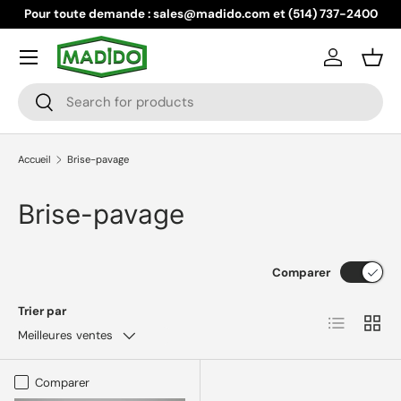
Pour toute demande : sales@madido.com et (514) 737-2400
Aller au contenu
Menu
Se connec
Pani
Recherche
Rechercher
Accueil
Brise-pavage
Brise-pavage
Comparer
Trier par
Liste
Grille
Meilleures ventes
Comparer