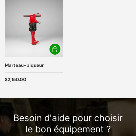
Choisir les options
Marteau-piqueur
Prix habituel
$2,150.00
Besoin d'aide pour choisir
le bon équipement ?